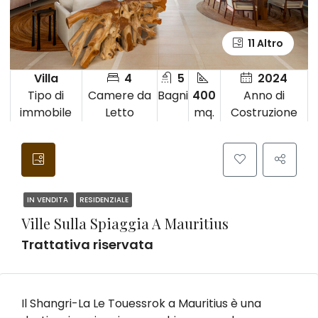
11 Altro
Villa
4
5
2024
Tipo di
Camere da
Bagni
400
Anno di
immobile
Letto
mq.
Costruzione
IN VENDITA
RESIDENZIALE
Ville Sulla Spiaggia A Mauritius
Trattativa riservata
Il Shangri-La Le Touessrok a Mauritius è una