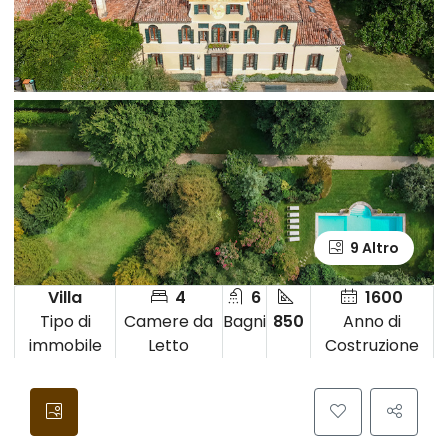
9 Altro
Villa
4
6
1600
Tipo di
Camere da
Bagni
850
Anno di
immobile
Letto
Costruzione