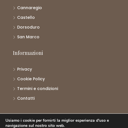
Cannaregio
Castello
Dorsoduro
San Marco
Informazioni
Privacy
Cookie Policy
Termini e condizioni
Contatti
Usiamo i cookie per fornirti la miglior esperienza d'uso e
© Atlante Properties - Tutti i diritti riservati.
navigazione sul nostro sito web.