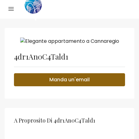
4dr1An0C4Tald1
Manda un'email
A Proprosito Di 4dr1An0C4Tald1