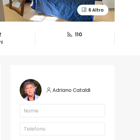
6 Altro
2
110
ni
Adriano Cataldi