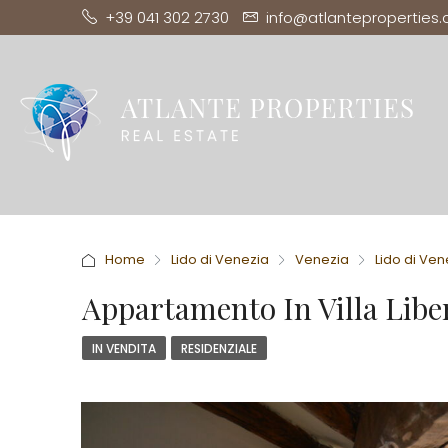
+39 041 302 2730
info@atlanteproperties
Home
Lido di Venezia
Venezia
Lido di Ven
Appartamento In Villa Liber
IN VENDITA
RESIDENZIALE