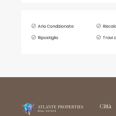
Aria Condizionata
Risca
Ripostiglio
Travi 
Città