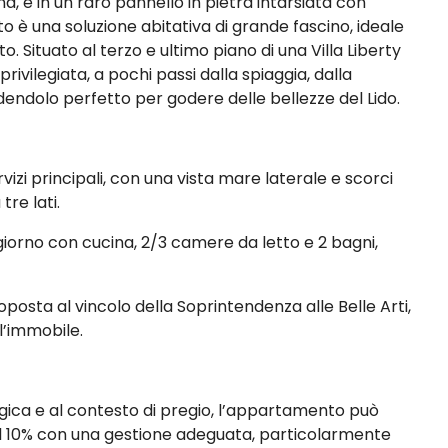
, e in un raro pannello in pietra intarsiata con
o è una soluzione abitativa di grande fascino, ideale
Situato al terzo e ultimo piano di una Villa Liberty
ivilegiata, a pochi passi dalla spiaggia, dalla
endolo perfetto per godere delle bellezze del Lido.
vizi principali, con una vista mare laterale e scorci
tre lati.
giorno con cucina, 2/3 camere da letto e 2 bagni,
ottoposta al vincolo della Soprintendenza alle Belle Arti,
l’immobile.
rategica e al contesto di pregio, l’appartamento può
l 10% con una gestione adeguata, particolarmente