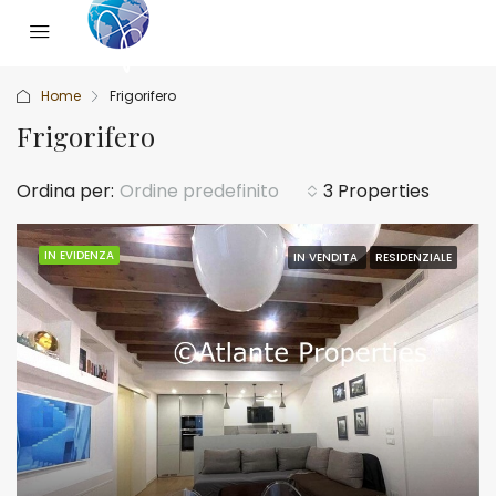
Home
Frigorifero
Frigorifero
Ordina per:
Ordine predefinito
3 Properties
IN EVIDENZA
IN VENDITA
RESIDENZIALE