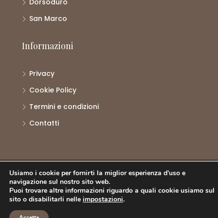
Dorsoduro
San Marco
Informazioni
Privacy
Cookie Policy
Termini e condizioni
Contatti
© Atlante Properties - Tutti i diritti riservati.
Usiamo i cookie per fornirti la miglior esperienza d'uso e
Web Designer
Nicolò Mainardi
navigazione sul nostro sito web.
Puoi trovare altre informazioni riguardo a quali cookie usiamo sul
sito o disabilitarli nelle
impostazioni
.
Accetta